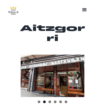
Aitzgor
ri
Previo
Next
us