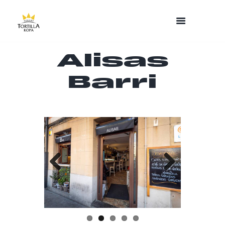
Alisas
Barri
Previo
Next
us