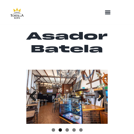
Asador
Batela
Previo
Next
us