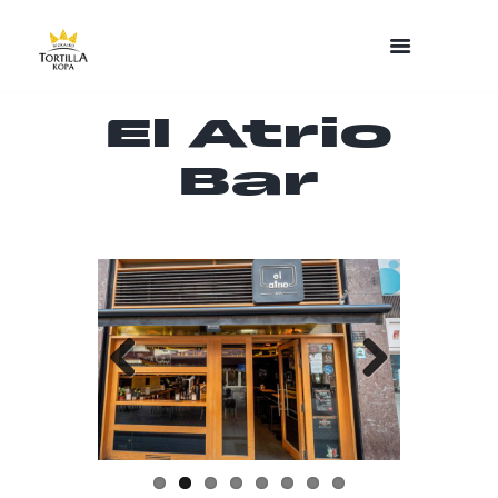
El Atrio
Bar
Previo
Next
us