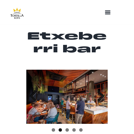
Etxebe
rri bar
Previo
Next
us