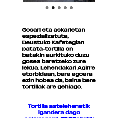
Gosari eta askarietan
espezializatuta,
Deustuko Kafetegian
patata-tortilla on
batekin aurkituko duzu
gosea baretzeko zure
lekua. Lehendakari Agirre
etorbidean, bere egoera
ezin hobea da, baina bere
tortillak are gehiago.
Tortilla astelehenetik
igandera dago