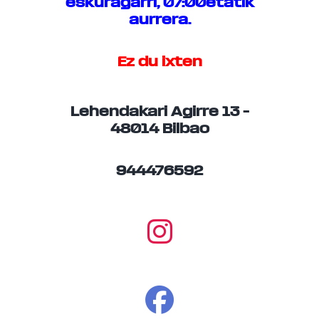
eskuragarri, 07:00etatik
aurrera.
Ez du ixten
Lehendakari Agirre 13 –
48014 Bilbao
944476592