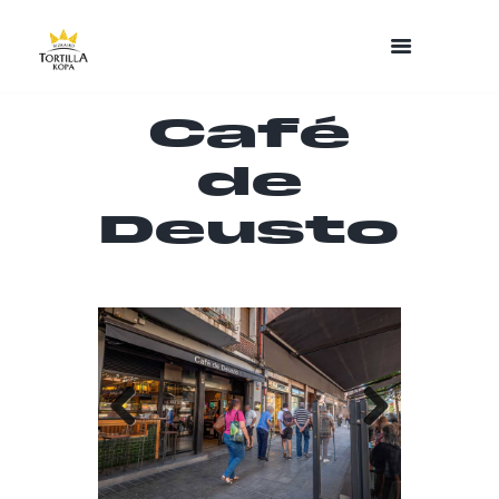
Café
de
Deusto
Previo
Next
us