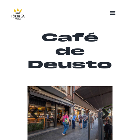
Café
de
Deusto
Previo
Next
us