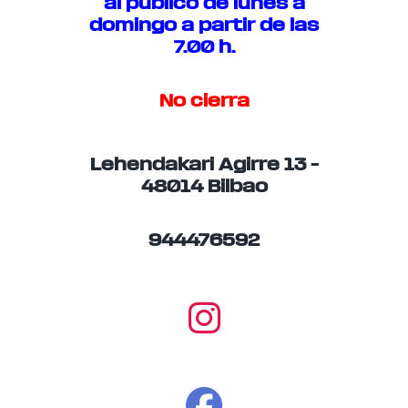
al público de lunes a
domingo a partir de las
7.00 h.
No cierra
Lehendakari Agirre 13 –
48014 Bilbao
944476592