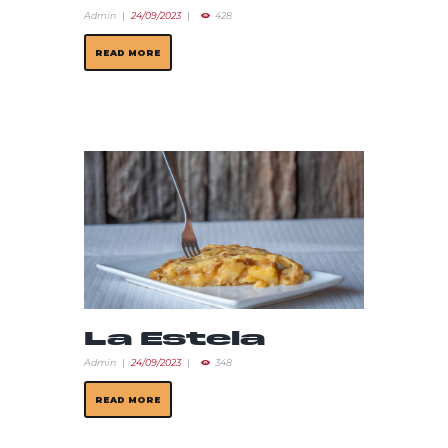
Admin
24/09/2023
428
READ MORE
La Estela
Admin
24/09/2023
348
READ MORE