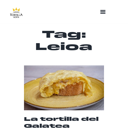
Tag:
Leioa
La tortilla del
Galatea