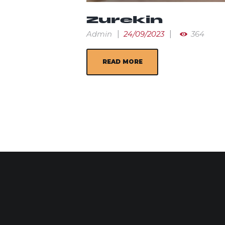
Zurekin
Admin
24/09/2023
364
READ MORE