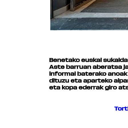
Benetako euskal sukaldar
Aste barruan aberatsa j
informal baterako anoak
dituzu eta aparteko aipa
eta kopa ederrak giro at
Tort