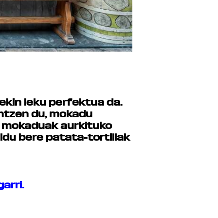
ekin leku perfektua da.
intzen du, mokadu
o mokaduak aurkituko
aldu bere
patata-tortillak
arri.