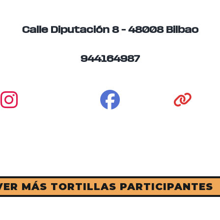
Calle Diputación 8 – 48008 Bilbao
944164987
VER MÁS TORTILLAS PARTICIPANTES