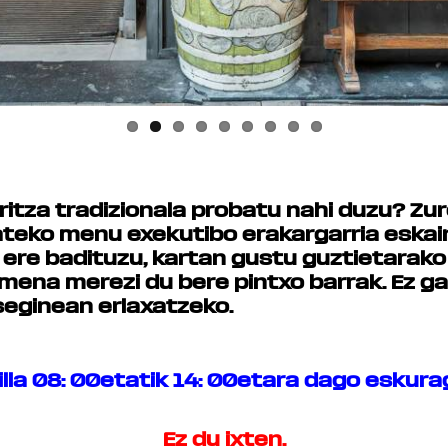
itza tradizionala probatu nahi duzu? Zur
ateko menu exekutibo erakargarria eska
 ere badituzu, kartan gustu guztietarak
mena merezi du bere pintxo barrak. Ez g
seginean erlaxatzeko.
illa 08: 00etatik 14: 00etara dago eskurag
Ez du ixten.