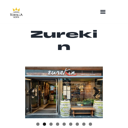
Zureki
n
Previo
Next
us