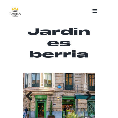
Jardin
es
berria
Previo
Next
us