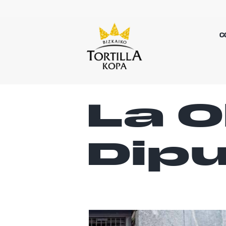
C
La O
Dip