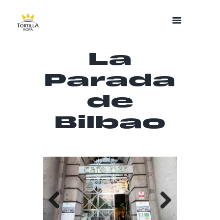
La
Parada
de
Bilbao
Previo
Next