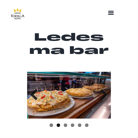
Ledes
ma bar
Previo
Next
us