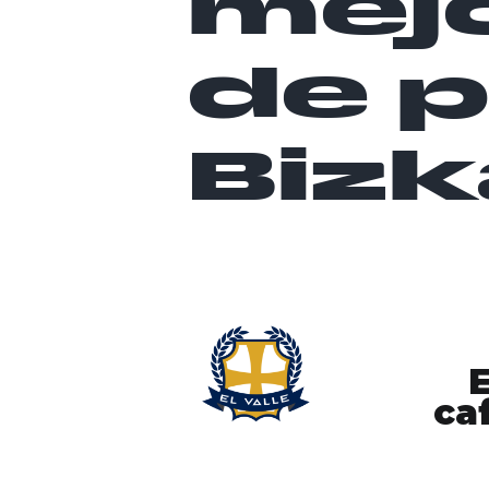
mejo
de 
Bizk
E
ca