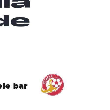
lla
de
ele bar