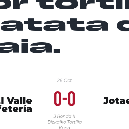
r torti
patata 
aia.
26 Oct
0-0
l Valle
Jota
fetería
3 Ronda
II
Bizkaiko Tortilla
Kopa