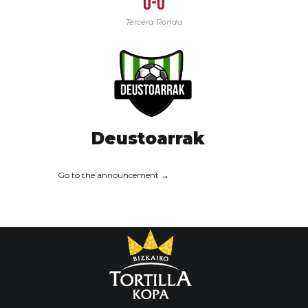
0-0
Tercera Ronda
Deustoarrak
Go to the announcement →