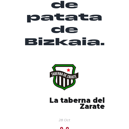
de
patata
de
Bizkaia.
La taberna del
Zarate
28 Oct