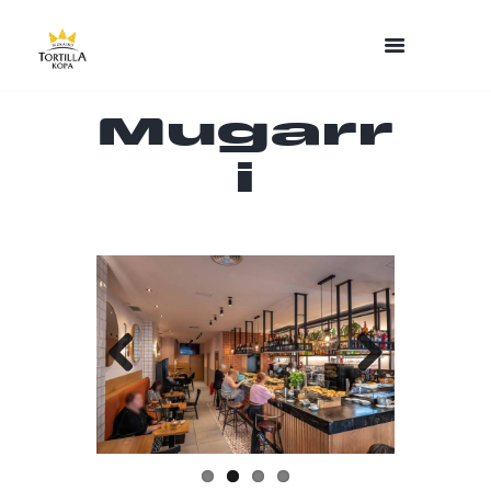
Mugarr
i
Previo
Next
us