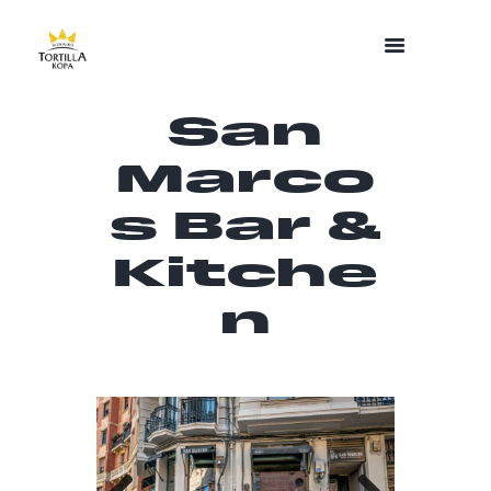
San
Marco
s Bar &
Kitche
n