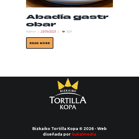
Abadía gastr
obar
Admin
23/09/2023
929
READ MORE
Bizkaiko Tortilla Kopa © 2026 - Web
diseñada por
Sukalmedia