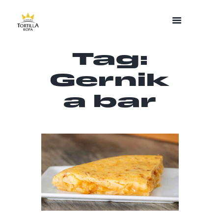
Tag:
Gernik
a bar