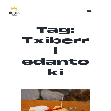
Tag:
Txiberr
i
edanto
ki