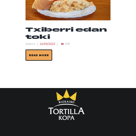
Txiberri edan
toki
Admin
24/09/2023
919
READ MORE