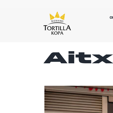
C
Aitx