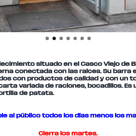
blecimiento situado en el Casco Viejo de 
na conectada con las raíces. Su barra e
ados con productos de calidad y con un to
rta variada de raciones, bocadillos. Es u
rtilla de patata.
ble al público todos los días menos los ma
Cierra los martes.