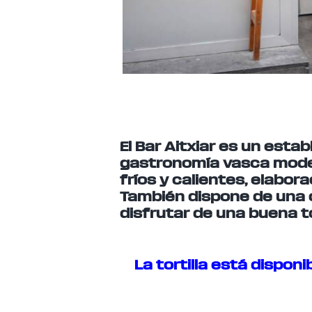
El Bar Aitxiar es un esta
gastronomía vasca moder
fríos y calientes, elabor
También dispone de una ca
disfrutar de una buena to
La tortilla está disponi