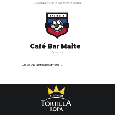
2 Ronda
II Bizkaiko Tortilla Kopa
Café Bar Maite
Comoros
Go to the announcement →