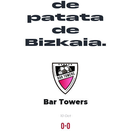
de
patata
de
Bizkaia.
Bar Towers
10 Oct
0-0