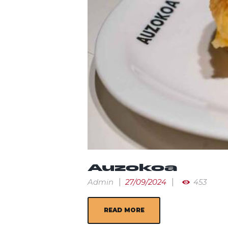
Auzokoa
Admin
27/09/2024
453
READ MORE