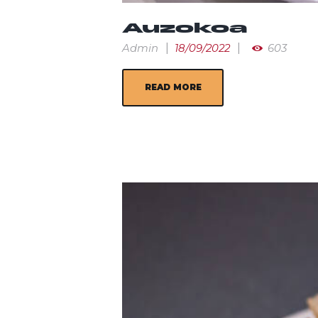
Auzokoa
Admin
18/09/2022
603
READ MORE