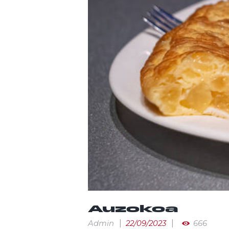
Auzokoa
Admin
22/09/2023
666